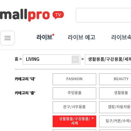
라이브
라이브 예고
라이브속
홈
>
>
LIVING
생활용품/구강용품/세
FASHION
BEAUTY
카테고리 '대'
주방용품
생활용품
카테고리 '중'
문구/사무용품
캠핑/자동차용
생활용품/구강용품/
침구/커튼/수예
세제