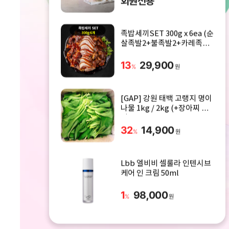
회원전용
족밥세끼SET 300g x 6ea (순
살족발2+불족발2+카레족발
2)
13
29,900
%
원
[GAP] 강원 태백 고랭지 명이
나물 1kg / 2kg (+장아찌 절
임소스)
32
14,900
%
원
Lbb 엘비비 셀룰라 인텐시브
케어 인 크림 50ml
1
98,000
%
원