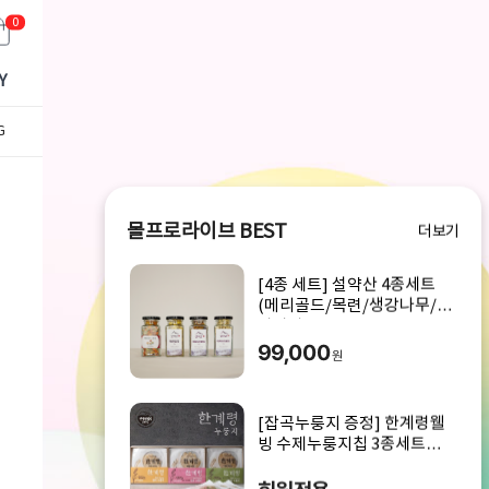
0
Y
G
몰프로라이브 BEST
더보기
[4종 세트] 설약산 4종세트
(메리골드/목련/생강나무/아
카시아)
99,000
원
[잡곡누룽지 증정] 한계령웰
빙 수제누룽지칩 3종세트
600g