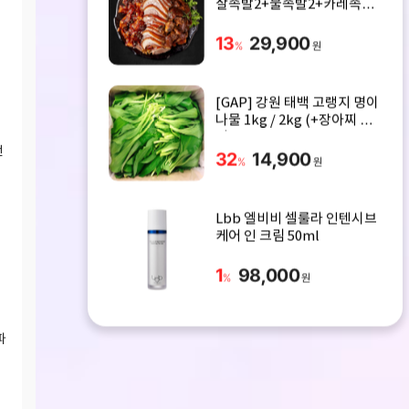
살족발2+불족발2+카레족발
위
2)
13
29,900
%
원
[GAP] 강원 태백 고랭지 명이
나물 1kg / 2kg (+장아찌 절
임소스)
전
32
14,900
%
원
Lbb 엘비비 셀룰라 인텐시브
케어 인 크림 50ml
1
98,000
%
원
파