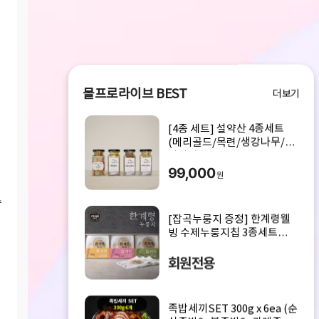
몰프로라이브 BEST
더보기
[4종 세트] 설약산 4종세트
(메리골드/목련/생강나무/아
카시아)
99,000
원
수
[잡곡누룽지 증정] 한계령웰
빙 수제누룽지칩 3종세트
600g
회원전용
족밥세끼SET 300g x 6ea (순